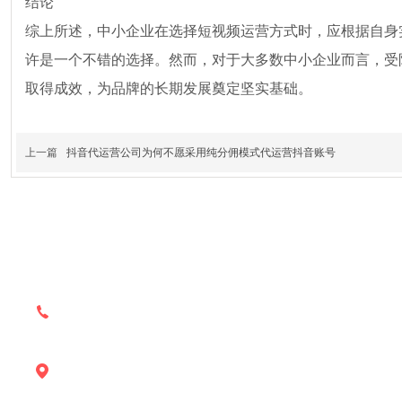
结论
综上所述，中小企业在选择短视频运营方式时，应根据自身
许是一个不错的选择。然而，对于大多数中小企业而言，受
取得成效，为品牌的长期发展奠定坚实基础。
上一篇
抖音代运营公司为何不愿采用纯分佣模式代运营抖音账号
售前咨询：18908805138
售后支持：18908805138
地址：昆明市西山区环城南路668号云纺国际商厦C座160